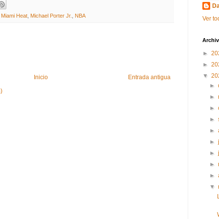
Da
,
Miami Heat
,
Michael Porter Jr.
,
NBA
Ver to
Archiv
►
20
►
20
▼
20
Inicio
Entrada antigua
►
)
►
►
►
►
►
►
►
►
▼