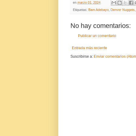
en
marzo 01, 2024
Etiquetas:
Bam Adebayo
,
Denver Nuggets
No hay comentarios:
Publicar un comentario
Entrada más reciente
Suscribirse a:
Enviar comentarios (Atom