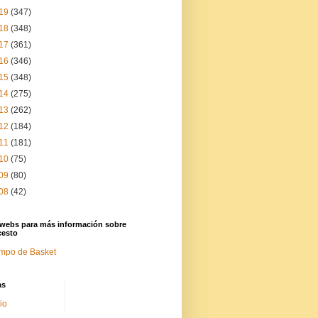
19
(347)
18
(348)
17
(361)
16
(346)
15
(348)
14
(275)
13
(262)
12
(184)
11
(181)
10
(75)
09
(80)
08
(42)
 webs para más información sobre
cesto
mpo de Basket
as
cio