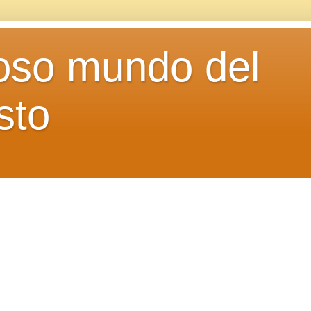
loso mundo del
sto