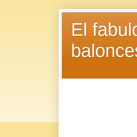
El fabu
balonce