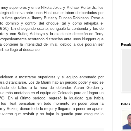
 muy superiores y entre Nikola Jokic y Michael Porter Jr., los
ategia ofensiva ante unos Heat que estaban desbordados por
 a flote gracias a Jimmy Butler y Duncan Robinson. Pese a
to dominio y control del choque, tal y como reflejaba el
36-20). En el segundo cuarto, se igualó la contienda y los de
te y con Butler, Adebayo y la excelente dirección de Terry
 progresivamente acortando distancias ante unos Nuggets que
 contener la intensidad del rival, debido a que podían ser
Result
51 se llegó al descanso.
olvieron a mostrarse superiores y el equipo entrenado por
ara distanciarse. Los de Miami habían perdido poder y eso se
añado de fallos a la hora de defender. Aaron Gordon y
ue más anotaban en el equipo de Colorado para así lograr un
-70). En el último período, regresó la igualdad que había
y los Heat pensaban en todo momento en poder obrar la
Datos
 y Rozier, dieron todo lo mejor y llegaron a poner en apuros
vieron que resistir y no bajar la guardia para asegurar la