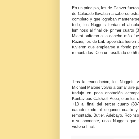
En un principio, los de Denver fueron
de Colorado llevaban a cabo su estr
completo y que lograban mantenerse
todo, los Nuggets tenían el absolu
luminoso al final del primer cuarto (
Miami saltaron a la cancha más fuer
Rozier, los de Erik Spoelstra fueron
tuvieron que emplearse a fondo para
remontados. Con un resultado de 56-
Tras la reanudación, los Nuggets v
Michael Malone volvió a tomar aire p
tradujo en poca anotación acomp
Kentavious Caldwell-Pope, eran los q
+13 al final del tercer cuarto (83
caracterizado al segundo cuarto 
remontada. Butler, Adebayo, Robinson
a su oponente, unos Nuggets que tu
victoria final.