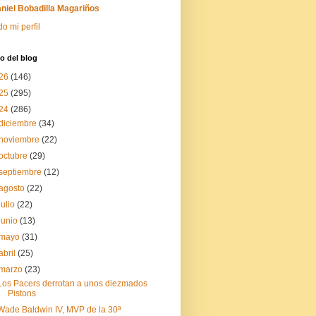
niel Bobadilla Magariños
do mi perfil
o del blog
26
(146)
25
(295)
24
(286)
diciembre
(34)
noviembre
(22)
octubre
(29)
septiembre
(12)
agosto
(22)
julio
(22)
junio
(13)
mayo
(31)
abril
(25)
marzo
(23)
Los Pacers derrotan a unos diezmados
Pistons
Wade Baldwin IV, MVP de la 30ª