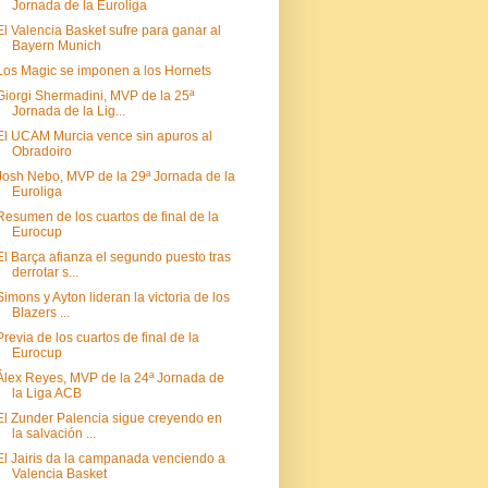
Jornada de la Euroliga
El Valencia Basket sufre para ganar al
Bayern Munich
Los Magic se imponen a los Hornets
Giorgi Shermadini, MVP de la 25ª
Jornada de la Lig...
El UCAM Murcia vence sin apuros al
Obradoiro
Josh Nebo, MVP de la 29ª Jornada de la
Euroliga
Resumen de los cuartos de final de la
Eurocup
El Barça afianza el segundo puesto tras
derrotar s...
Simons y Ayton lideran la victoria de los
Blazers ...
Previa de los cuartos de final de la
Eurocup
Álex Reyes, MVP de la 24ª Jornada de
la Liga ACB
El Zunder Palencia sigue creyendo en
la salvación ...
El Jairis da la campanada venciendo a
Valencia Basket