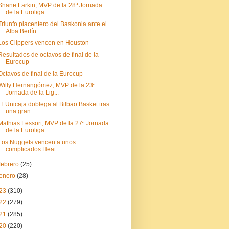
Shane Larkin, MVP de la 28ª Jornada
de la Euroliga
Triunfo placentero del Baskonia ante el
Alba Berlín
Los Clippers vencen en Houston
Resultados de octavos de final de la
Eurocup
Octavos de final de la Eurocup
Willy Hernangómez, MVP de la 23ª
Jornada de la Lig...
El Unicaja doblega al Bilbao Basket tras
una gran ...
Mathias Lessort, MVP de la 27ª Jornada
de la Euroliga
Los Nuggets vencen a unos
complicados Heat
febrero
(25)
enero
(28)
23
(310)
22
(279)
21
(285)
20
(220)