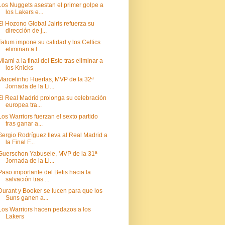
Los Nuggets asestan el primer golpe a
los Lakers e...
El Hozono Global Jairis refuerza su
dirección de j...
Tatum impone su calidad y los Celtics
eliminan a l...
Miami a la final del Este tras eliminar a
los Knicks
Marcelinho Huertas, MVP de la 32ª
Jornada de la Li...
El Real Madrid prolonga su celebración
europea tra...
Los Warriors fuerzan el sexto partido
tras ganar a...
Sergio Rodríguez lleva al Real Madrid a
la Final F...
Guerschon Yabusele, MVP de la 31ª
Jornada de la Li...
Paso importante del Betis hacia la
salvación tras ...
Durant y Booker se lucen para que los
Suns ganen a...
Los Warriors hacen pedazos a los
Lakers