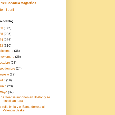
niel Bobadilla Magariños
do mi perfil
o del blog
26
(146)
25
(295)
24
(286)
23
(310)
diciembre
(36)
noviembre
(26)
octubre
(28)
septiembre
(24)
agosto
(19)
julio
(19)
junio
(23)
mayo
(32)
Los Heat se imponen en Boston y se
clasifican para...
Mirotic brilla y el Barça derrota al
Valencia Basket