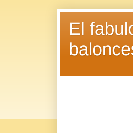
El fabu
balonce