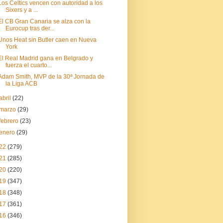
Los Celtics vencen con autoridad a los
Sixers y a ...
El CB Gran Canaria se alza con la
Eurocup tras der...
Unos Heat sin Butler caen en Nueva
York
El Real Madrid gana en Belgrado y
fuerza el cuarto...
Adam Smith, MVP de la 30ª Jornada de
la Liga ACB
abril
(22)
marzo
(29)
febrero
(23)
enero
(29)
22
(279)
21
(285)
20
(220)
19
(347)
18
(348)
17
(361)
16
(346)