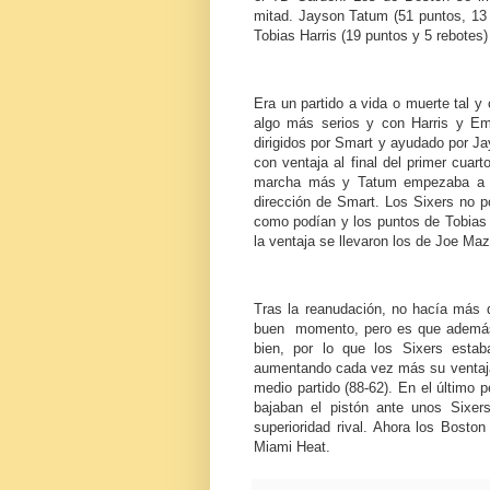
mitad. Jayson Tatum (51 puntos, 13 r
Tobias Harris (19 puntos y 5 rebotes
Era un partido a vida o muerte tal y
algo más serios y con Harris y Emb
dirigidos por Smart y ayudado por Ja
con ventaja al final del primer cuar
marcha más y Tatum empezaba a an
dirección de Smart. Los Sixers no po
como podían y los puntos de Tobias 
la ventaja se llevaron los de Joe Mazz
Tras la reanudación, no hacía más q
buen momento, pero es que además 
bien, por lo que los Sixers esta
aumentando cada vez más su ventaja y
medio partido (88-62). En el último 
bajaban el pistón ante unos Sixers
superioridad rival. Ahora los Boston
Miami Heat.