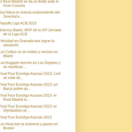
El Real Madrid se da un festín ante el
Gran Canaria
Guy lidera la victoria sorprendente del
Joventut e...
Playoffs Liga ACB 2023
Brancou Badio, MVP de la 34ª Jornada
de la Liga ACB
Felicidad en Granada tras lograr la
salvación
Los Celtics no se rinden y vencen en
Miami
Los Nuggets vencen en Los Ángeles y
se clasifican ...
Final Four Euroliga Kaunas 2023: Llull
se viste de...
Final Four Euroliga Kaunas 2023: un
Barça pobre qu...
Final Four Euroliga Kaunas 2023: el
Real Madrid lu...
Final Four Euroliga Kaunas 2023: el
Olympiakos se ...
Final Four Euroliga Kaunas 2023
Los Heat dan la sorpresa y ganan en
Boston