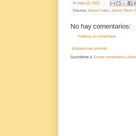
en
mayo 15, 2023
Etiquetas:
Boston Celtics
,
Jayson Tatum
,
P
No hay comentarios:
Publicar un comentario
Entrada más reciente
Suscribirse a:
Enviar comentarios (Atom