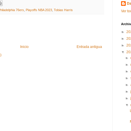
Da
hiladelphia 76ers
,
Playoffs NBA 2023
,
Tobias Harris
Ver to
Archiv
►
20
►
20
►
20
Inicio
Entrada antigua
▼
20
)
►
►
►
►
►
►
►
▼