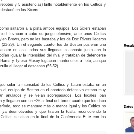
ebotes y 5 asistencias) brilló notablemente en los Celtics y
) destacó en los Sixers.
 como saltaron a la pista ambos equipos. Los Sixers estaban
iid llevaban a cabo su juego ofensivo, ante unos Celtics
ylen Brown, pero no les bastaba y los de Doc Rivers llegaron
to (23-29). En el segundo cuarto, los de Boston pusieron una
Result
otar en casi todas sus llegadas a canasta junto con la
dían igualar la intensidad del rival y trataban de defenderse
Harris y Tyrese Maxey lograban mantenerles a flote, aunque
ulla al llegar al descanso (55-52).
ue subir la intensidad de los Celtics y Tatum estaba en un
el equipo de Boston en el apartado defensivo estaba muy
ban anulados y se veían sobrepasados. Los locales iban
 llegaron con un +26 al final del tercer cuarto que les daba
período, todo se mantuvo más o menos igual y los Celtics no
Datos
 ya desmotivados y que tiraron la toalla reconociendo la
 Celtics se citan en la final de la Conferencia Este con los