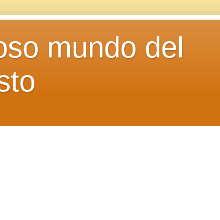
loso mundo del
sto