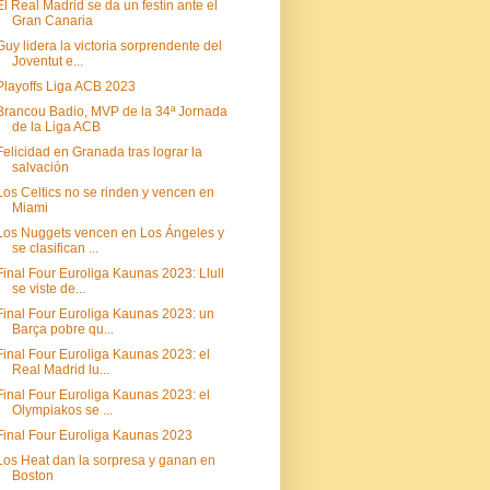
El Real Madrid se da un festín ante el
Gran Canaria
Guy lidera la victoria sorprendente del
Joventut e...
Playoffs Liga ACB 2023
Brancou Badio, MVP de la 34ª Jornada
de la Liga ACB
Felicidad en Granada tras lograr la
salvación
Los Celtics no se rinden y vencen en
Miami
Los Nuggets vencen en Los Ángeles y
se clasifican ...
Final Four Euroliga Kaunas 2023: Llull
se viste de...
Final Four Euroliga Kaunas 2023: un
Barça pobre qu...
Final Four Euroliga Kaunas 2023: el
Real Madrid lu...
Final Four Euroliga Kaunas 2023: el
Olympiakos se ...
Final Four Euroliga Kaunas 2023
Los Heat dan la sorpresa y ganan en
Boston