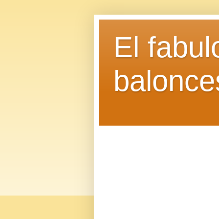
El fabu
balonce