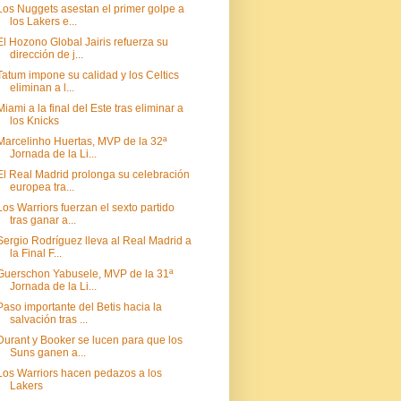
Los Nuggets asestan el primer golpe a
los Lakers e...
El Hozono Global Jairis refuerza su
dirección de j...
Tatum impone su calidad y los Celtics
eliminan a l...
Miami a la final del Este tras eliminar a
los Knicks
Marcelinho Huertas, MVP de la 32ª
Jornada de la Li...
El Real Madrid prolonga su celebración
europea tra...
Los Warriors fuerzan el sexto partido
tras ganar a...
Sergio Rodríguez lleva al Real Madrid a
la Final F...
Guerschon Yabusele, MVP de la 31ª
Jornada de la Li...
Paso importante del Betis hacia la
salvación tras ...
Durant y Booker se lucen para que los
Suns ganen a...
Los Warriors hacen pedazos a los
Lakers