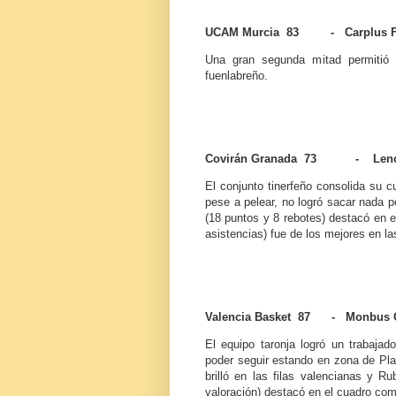
UCAM Murcia 83 - Carplus Fu
Una gran segunda mitad permitió 
fuenlabreño.
Covirán Granada 73 - Lenovo
El conjunto tinerfeño consolida su c
pese a pelear, no logró sacar nada p
(18 puntos y 8 rebotes) destacó en e
asistencias) fue de los mejores en las
Valencia Basket 87 - Monbus 
El equipo taronja logró un trabajad
poder seguir estando en zona de Play
brilló en las filas valencianas y R
valoración) destacó en el cuadro co