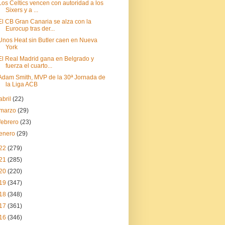
Los Celtics vencen con autoridad a los
Sixers y a ...
El CB Gran Canaria se alza con la
Eurocup tras der...
Unos Heat sin Butler caen en Nueva
York
El Real Madrid gana en Belgrado y
fuerza el cuarto...
Adam Smith, MVP de la 30ª Jornada de
la Liga ACB
abril
(22)
marzo
(29)
febrero
(23)
enero
(29)
22
(279)
21
(285)
20
(220)
19
(347)
18
(348)
17
(361)
16
(346)