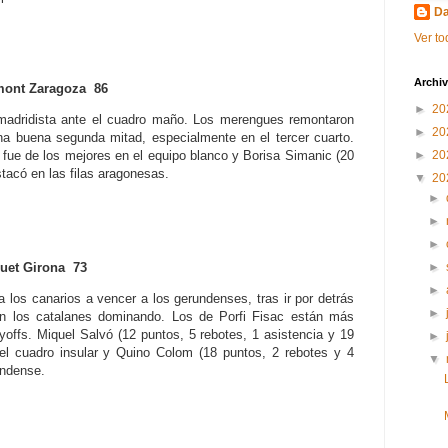
Da
Ver to
Archiv
t Zaragoza 86
►
20
o madridista ante el cuadro maño. Los merengues remontaron
►
20
na buena segunda mitad, especialmente en el tercer cuarto.
►
20
 fue de los mejores en el equipo blanco y Borisa Simanic (20
tacó en las filas aragonesas.
▼
20
►
►
►
►
t Girona 73
►
 los canarios a vencer a los gerundenses, tras ir por detrás
►
on los catalanes dominando. Los de Porfi Fisac están más
ayoffs. Miquel Salvó (12 puntos, 5 rebotes, 1 asistencia y 19
►
del cuadro insular y Quino Colom (18 puntos, 2 rebotes y 4
▼
undense.