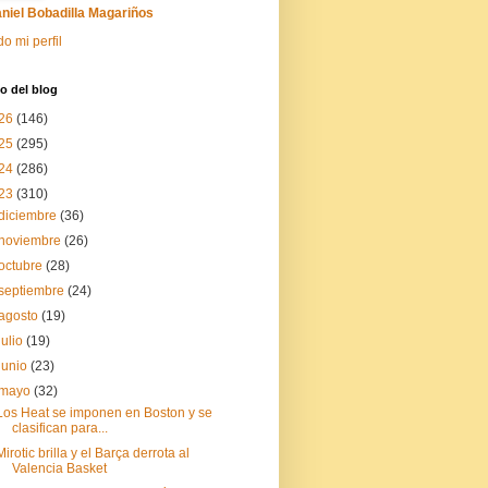
niel Bobadilla Magariños
do mi perfil
o del blog
26
(146)
25
(295)
24
(286)
23
(310)
diciembre
(36)
noviembre
(26)
octubre
(28)
septiembre
(24)
agosto
(19)
julio
(19)
junio
(23)
mayo
(32)
Los Heat se imponen en Boston y se
clasifican para...
Mirotic brilla y el Barça derrota al
Valencia Basket