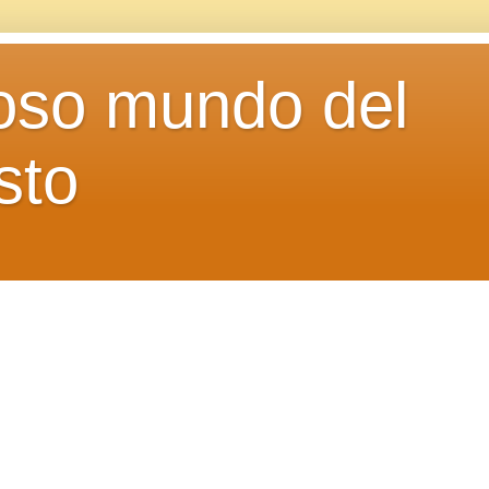
loso mundo del
sto