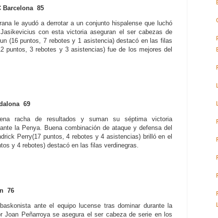
 Barcelona 85
rana le ayudó a derrotar a un conjunto hispalense que luchó
asikevicius con esta victoria aseguran el ser cabezas de
un (16 puntos, 7 rebotes y 1 asistencia) destacó en las filas
 puntos, 3 rebotes y 3 asistencias) fue de los mejores del
dalona 69
ena racha de resultados y suman su séptima victoria
o ante la Penya. Buena combinación de ataque y defensa del
drick Perry(17 puntos, 4 rebotes y 4 asistencias) brilló en el
tos y 4 rebotes) destacó en las filas verdinegras.
án 76
 baskonista ante el equipo lucense tras dominar durante la
or Joan Peñarroya se asegura el ser cabeza de serie en los