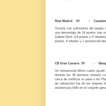
Real Madrid 93 - Casademon
Victoria con sufrimiento del equip
una desventaja de 14 puntos tras u
Gabriel Deck (19 puntos y 9 rebotes)
puntos, 8 rebotes y 1 asistencia9 des
CB Gran Canaria 78 - Básque
Un sensacional último cuarto ayudó a
durante los 30 primeros minutos c
cerca de certificar su pase a los Pl
de valoración) fue de los mejores 
asistencias) brilló en el conjunto ger