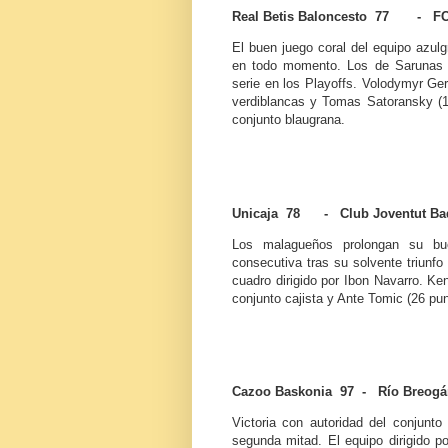
Real Betis Baloncesto 77 - FC
El buen juego coral del equipo azulg
en todo momento. Los de Sarunas J
serie en los Playoffs. Volodymyr Ger
verdiblancas y Tomas Satoransky (12
conjunto blaugrana.
Unicaja 78 - Club Joventut Ba
Los malagueños prolongan su bu
consecutiva tras su solvente triunf
cuadro dirigido por Ibon Navarro. Ken
conjunto cajista y Ante Tomic (26 pun
Cazoo Baskonia 97 - Río Breog
Victoria con autoridad del conjunto
segunda mitad. El equipo dirigido p